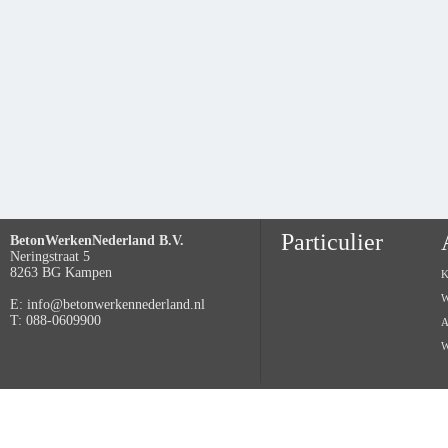
Particulier
BetonWerkenNederland B.V.
Neringstraat 5
8263 BG
Kampen
K
W
E:
info@betonwerkennederland.nl
T:
088-0609900
A
W