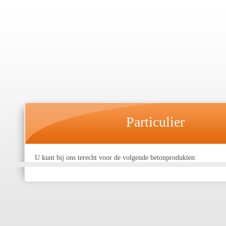
Particulier
U kunt bij ons terecht voor de volgende betonprodukten: