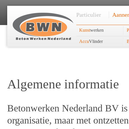
Particulier
Aanne
Kunst
werken
P
Accu
Vlinder
B
Algemene informatie
Betonwerken Nederland BV is 
organisatie, maar met ontzetten